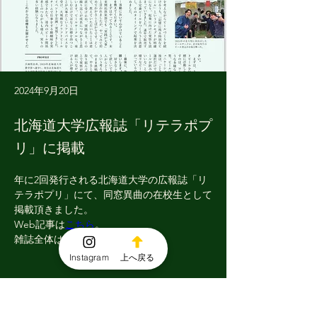
2024年9月20日
北海道大学広報誌「リテラポプ
リ」に掲載
年に2回発行される北海道大学の広報誌「リ
テラポプリ」にて、同窓異曲の在校生として
掲載頂きました。
Web記事は
こちら
。
雑誌全体は
こちら
。
Instagram
上へ戻る