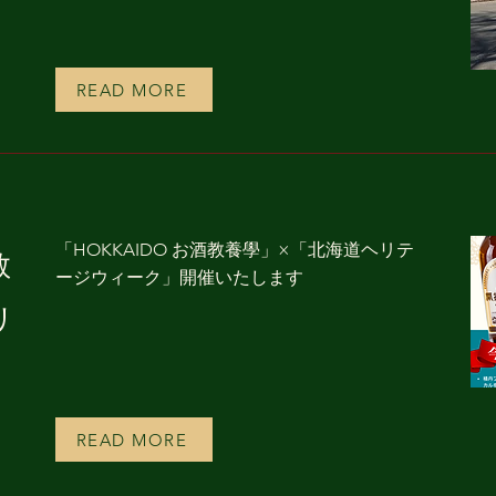
READ MORE
「HOKKAIDO お酒教養學」×「北海道ヘリテ
教
ージウィーク」開催いたします
リ
開
READ MORE