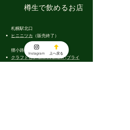
​樽生で飲めるお店
札幌駅北口
ヒニニツカ
（販売終了）
狸小路
Instagram
上へ戻る
クラフトビア BRIAN BREW (ブライ
アンブルー)
（販売終了）
​円山
Atta maruyama
（提供終了）
創生イースト
カネキ小飼商店​
（提供終了）
桑園
Irish pub BRIAN BREW (ブライアン