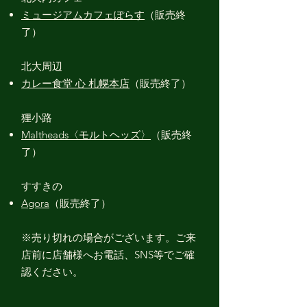
ミュージアムカフェぽらす
（販売終
了
）
​北大周辺
カレー食堂 心 札幌本店
（販売終了）
狸小路
Maltheads〈
モルトヘッズ
〉
（販売終
了）
すすきの
Agora
（販売終了）
※売り切れの場合がございます。ご来
店前に店舗様へお電話、SNS等でご確
認ください。