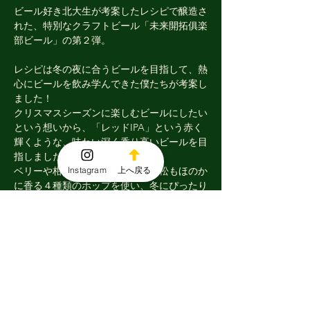
ビール好き北大生が考案したレシピで醸造さ
れた、特別なクラフトビール「未来開拓俱楽
部ビール」の第２弾。
レシピは冬の夜に合うビールを目指して、熱
心にビールを飲み学んできた僕たちが考案し
ました！
​クリスマスシーズンに楽しむビールにしたい
という想いから、「レッドIPA」という赤く
輝くような、味わい深く香り高いビールを目
指しました。
Instagram
上へ戻る
ベリーや柑橘系の香りを中心に、松もほのか
に香る４種類のホップを使い、冬にぴったり
の味わいを追求しました。
理想とする飲むシーンを何度も思い浮かべ
て、それぞれの素材の特性を活かすことに注
力しました。