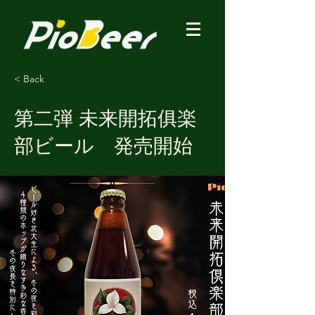
< Back
第二弾 未来開拓俱楽
部ビール 発売開始